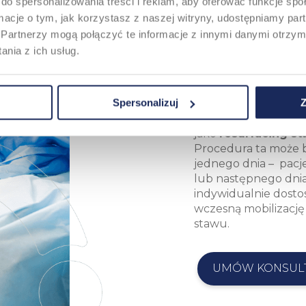
do spersonalizowania treści i reklam, aby oferować funkcje sp
ZABIEGU
ormacje o tym, jak korzystasz z naszej witryny, udostępniamy p
Partnerzy mogą połączyć te informacje z innymi danymi otrzym
nia z ich usług.
Podczas operacji ch
przedział stawu, za
polega na precyzyj
udowej i piszczelow
Spersonalizuj
Z
dobranych implantów
jako
resurfacing s
Procedura ta może 
jednego dnia – pacj
lub następnego dnia
indywidualnie dosto
wczesną mobilizację
stawu.
UMÓW KONSUL