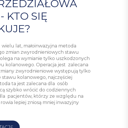
RZEDZIAŁOWA
A
- KTO SIĘ
KUJE?
d wielu lat, małoinwazyjna metoda
ego zmian zwyrodnieniowych stawu
polega na wymianie tylko uszkodzonych
wu kolanowego. Operacja jest zalecana
 zmiany zwyrodnieniowe występują tylko
 stawu kolanowego, najczęściej
da ta jest zalecana dla osób
cą szybko wrócić do codziennych
 dla pacjentów, którzy ze względu na
drowia lepiej zniosą mniej inwazyjny
TACJĘ