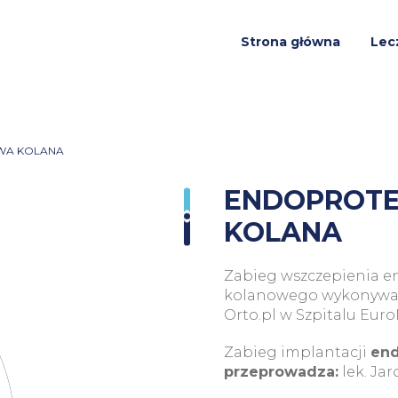
Strona główna
Lec
WA KOLANA
ENDOPROTE
KOLANA
Zabieg wszczepienia e
kolanowego wykonywan
Orto.pl w Szpitalu Eur
Zabieg implantacji
end
przeprowadza:
lek. Jar