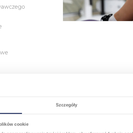
owawczego
e
owe
ENDOPR
Szczegóły
JEDNOP
KOLAN
 plików cookie