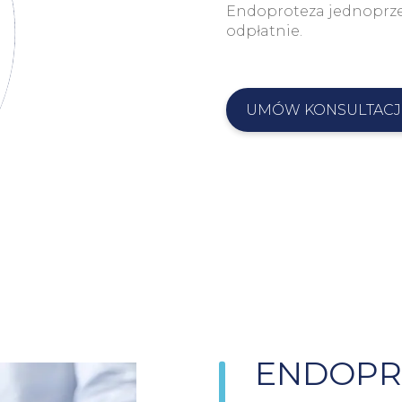
Endoproteza jednoprz
odpłatnie.
UMÓW KONSULTACJ
ENDOPR