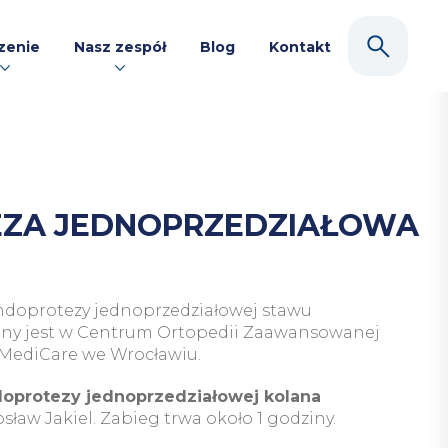
zenie
Nasz zespół
Blog
Kontakt
ZA JEDNOPRZEDZIAŁOWA
ndoprotezy jednoprzedziałowej stawu
y jest w Centrum Ortopedii Zaawansowanej
oMediCare we Wrocławiu.
oprotezy jednoprzedziałowej kolana
osław Jakiel
. Zabieg trwa około 1 godziny.