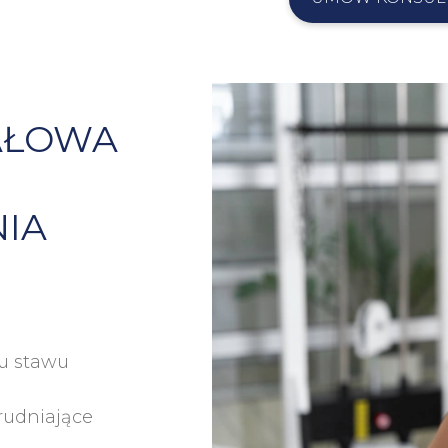
AŁOWA
IA
łu stawu
rudniające