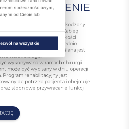
ołecznościowe i analizować
 ORAZ LECZENIE
artnerom społecznościowym,
anymi od Ciebie lub
irurg wymienia wyłącznie uszkodzony
chowując zdrowe struktury. Zabieg
nym ukształtowaniu końców kości
ej oraz wszczepieniu odpowiednio
ezwól na wszystkie
. Procedura ta często określana jest
tawu kolanowego
.
być wykonywana w ramach chirurgii
ent może być wypisany w dniu operacji
.
Program rehabilitacyjny jest
sowany do potrzeb pacjenta i obejmuje
 oraz stopniowe przywracanie funkcji
TACJĘ