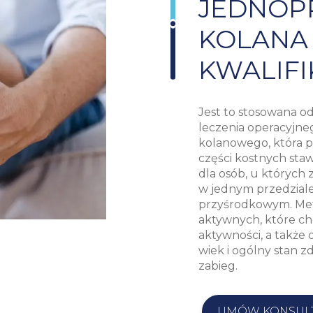
JEDNOP
KOLAN
KWALIFI
Jest to stosowana o
leczenia operacyjn
kolanowego, która 
części kostnych sta
dla osób, u których
w jednym przedziale
przyśrodkowym. Meto
aktywnych, które ch
aktywności, a także
wiek i ogólny stan z
zabieg.
UMÓW KONSUL