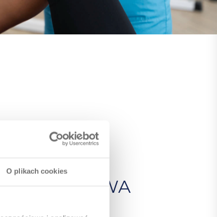
OTEZA
O plikach cookies
RZEDZIAŁOWA
A
- PRZEBIEG