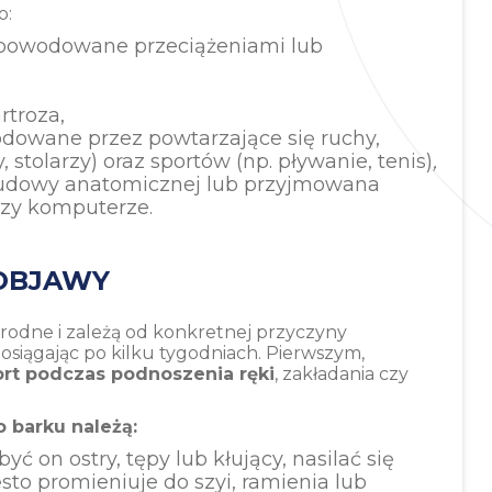
o:
spowodowane przeciążeniami lub
artroza,
odowane przez powtarzające się ruchy,
stolarzy) oraz sportów (np. pływanie, tenis)
,
budowy anatomicznej lub przyjmowana
rzy komputerze.
 OBJAWY
odne i zależą od konkretnej przyczyny
osiągając po kilku tygodniach. Pierwszym,
ort podczas podnoszenia ręki
, zakładania czy
 barku należą:
ć on ostry, tępy lub kłujący, nasilać się
sto promieniuje do szyi, ramienia lub