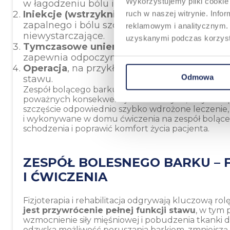
Wykorzystujemy pliki cookie 
w łagodzeniu bólu i zmniejszeniu stanu zap
Iniekcje (wstrzyknięcia) kortykosteroidó
ruch w naszej witrynie. Inf
zapalnego i bólu szczególnie w przypadkach
reklamowym i analitycznym. 
niewystarczające.
uzyskanymi podczas korzysta
Tymczasowe unieruchomienie stawu ba
zapewnia odpoczynek uszkodzonym tkank
Operacja
, na przykład artroskopia barku, 
Odmowa
stawu.
Zespół bolącego barku to
schorzenie postępują
poważnych konsekwencji zdrowotnych, w tym dop
szczęście odpowiednio szybko wdrożone leczenie, a
i wykonywane w domu ćwiczenia na zespół boląc
schodzenia i poprawić komfort życia pacjenta.
ZESPÓŁ BOLESNEGO BARKU – F
I ĆWICZENIA
Fizjoterapia i rehabilitacja odgrywają kluczową ro
jest przywrócenie pełnej funkcji stawu
, w tym 
wzmocnienie siły mięśniowej i pobudzenia tkanki d
odzyska możliwość poruszania barkiem, zmniejszą s