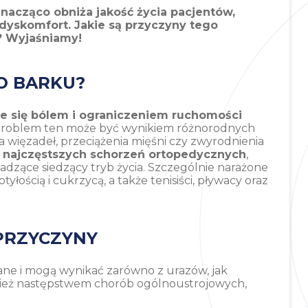
znacząco obniża jakość życia pacjentów,
dyskomfort. Jakie są przyczyny tego
? Wyjaśniamy!
O BARKU?
ce się bólem i ograniczeniem ruchomości
Problem ten może być wynikiem różnorodnych
ia więzadeł, przeciążenia mięśni czy zwyrodnienia
y
najczęstszych schorzeń ortopedycznych
,
adzące siedzący tryb życia. Szczególnie narażone
tyłością i cukrzycą, a także tenisiści, pływacy oraz
PRZYCZYNY
ne i mogą wynikać zarówno z urazów, jak
nież następstwem chorób ogólnoustrojowych,