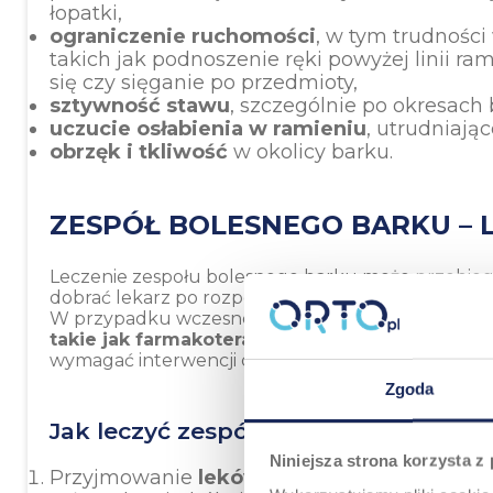
łopatki,
ograniczenie ruchomości
, w tym trudnośc
takich jak podnoszenie ręki powyżej linii ra
się czy sięganie po przedmioty,
sztywność stawu
, szczególnie po okresach
uczucie osłabienia w ramieniu
, utrudniają
obrzęk i tkliwość
w okolicy barku.
ZESPÓŁ BOLESNEGO BARKU – 
Leczenie zespołu bolesnego barku może przebiega
dobrać lekarz po rozpoznaniu przyczyny dolegliwo
W przypadku wczesnego wykrycia problemu zwyk
takie jak farmakoterapia i fizjoterapia
. W ciężs
wymagać interwencji chirurgicznej.
Zgoda
Jak leczyć zespół bolącego barku? 
Niniejsza strona korzysta z
Przyjmowanie
leków przeciwbólowych i p