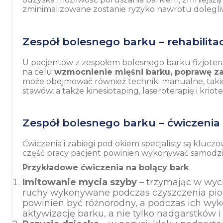
zminimalizowane zostanie ryzyko nawrotu dolegli
Zespół bolesnego barku – rehabilitac
U pacjentów z zespołem bolesnego barku fizjoter
na celu
wzmocnienie mięśni barku, poprawę za
może obejmować również techniki manualne, takie
stawów, a także kinesiotaping, laseroterapię i kriote
Zespół bolesnego barku – ćwiczeni
Ćwiczenia i zabiegi pod okiem specjalisty są kluc
część pracy pacjent powinien wykonywać samodz
Przykładowe ćwiczenia na bolący bark
Imitowanie mycia szyby
– trzymając w wyci
ruchy wykonywane podczas czyszczenia pio
powinien być różnorodny, a podczas ich wy
aktywizację barku, a nie tylko nadgarstków i 