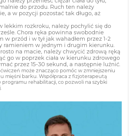
o należy przenieść ciężar ciała do tyłu,
ymalnie do przodu. Ruch ten należy
, a w pozycji pozostać tak długo, aż
w lekkim rozkroku, należy pochylić się do
krześle. Chora ręka powinna swobodnie
m w przód i w tył jak wahadłem przez 1-2
hy ramieniem w jednym i drugim kierunku.
prosto na macie, należy chwycić zdrową ręką
gnąć go w poprzek ciała w kierunku zdrowego
ymać przez 15-30 sekund, a następnie luźnić.
ćwiczeń może znacząco pomóc w zmniejszeniu
 mięśni barku. Współpraca z fizjoterapeutą
rogramu rehabilitacji, co pozwoli na szybki
.