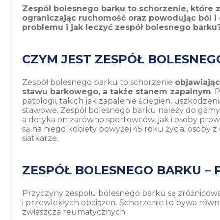
Zespół bolesnego barku to schorzenie, które 
ograniczając ruchomość oraz powodując ból i 
problemu i jak leczyć zespół bolesnego barku
CZYM JEST ZESPÓŁ BOLESNEG
Zespół bolesnego barku to schorzenie
objawiają
stawu barkowego, a także stanem zapalnym
. 
patologii, takich jak zapalenie ścięgien, uszkodzen
stawowe. Zespół bolesnego barku należy do gam
a dotyka on zarówno sportowców, jak i osoby prow
są na niego kobiety powyżej 45 roku życia, osoby z o
siatkarze.
ZESPÓŁ BOLESNEGO BARKU – 
Przyczyny zespołu bolesnego barku są zróżnicowa
i przewlekłych obciążeń. Schorzenie to bywa rów
zwłaszcza reumatycznych.