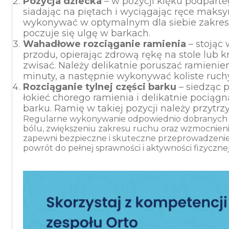
Pozycja dziecka
– w pozycji klęku podparteg
siadając na piętach i wyciągając ręce maks
wykonywać w optymalnym dla siebie zakresie
poczuje się ulgę w barkach.
Wahadłowe rozciąganie ramienia
– stojąc
przodu, opierając zdrową rękę na stole lub 
zwisać. Należy delikatnie poruszać ramienie
minuty, a następnie wykonywać koliste ruc
Rozciąganie tylnej części barku
– siedząc 
łokieć chorego ramienia i delikatnie pocią
barku. Ramię w takiej pozycji należy przytrz
Regularne wykonywanie odpowiednio dobranych 
bólu, zwiększeniu zakresu ruchu oraz wzmocnieniu
zapewni bezpieczne i skuteczne przeprowadzenie p
powrót do pełnej sprawności i aktywności fizycznej