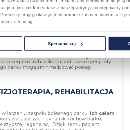
do spersonalizowania treści i reklam, aby oferować funkcje sp
alnego.
w
stosowane w celu zmniejszenia stanu
ormacje o tym, jak korzystasz z naszej witryny, udostępniamy p
, gdy leczenie farmakologiczne jest
Partnerzy mogą połączyć te informacje z innymi danymi otrzym
nia z ich usług.
rkowego
za pomocą ortezy lub temblaka, co
om.
naprawa uszkodzeń ścięgien lub wymiana
Spersonalizuj
Z
ce
, a ignorowanie objawów może prowadzić do
rowadzić do tzw.
barku zamrożonego
. Na
 szczególnie rehabilitacja pod okiem specjalisty
ego barku mogą zminimalizować postęp
IZJOTERAPIA, REHABILITACJA
lę w leczeniu zespołu bolesnego barku.
Ich celem
poprawa stabilizacji i dynamiki ruchów barku,
o szybszej regeneracji. Dzięki temu pacjent
ię jego dolegliwości bólowe, a także