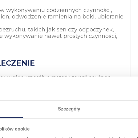
i w wykonywaniu codziennych czynności,
mion, odwodzenie ramienia na boki, ubieranie
 bezruchu, takich jak sen czy odpoczynek,
ce wykonywanie nawet prostych czynności,
LECZENIE
ć w różny sposób, a metodę terapii powinien
ści i ustaleniu intensywności objawów.
le dobre efekty dają
metody zachowawcze,
zych przypadkach zespół bolesnego barku może
Szczegóły
Stosowane rozwiązania
 plików cookie
rzeciwzapalnych
(np. NLPZ), które pomagają