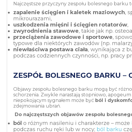
Najczęstsze przyczyny zespołu bolesnego barku t
zapalenie ścięgien i kaletek maziowych
, 
mikrourazami,
uszkodzenia mięśni i ścięgien rotatorów
,
zwyrodnienia stawowe
, takie jak np. osteo
przeciążenia zawodowe i sportowe
, spow
typowe dla niektórych zawodów (np. malarzy, 
niewłaściwa postawa
ciała
, wynikająca z 
podczas codziennych czynności, np. pracy p
ZESPÓŁ BOLESNEGO BARKU –
Objawy zespołu bolesnego barku mogą być różnor
schorzenia. Zwykle narastają stopniowo, apogeum 
niepokojącym sygnałem może być
ból i dyskomf
zdejmowania ubrań.
Do najczęstszych objawów zespołu bolesnego
ból
o różnym nasileniu i charakterze – może by
podczas ruchu ręki lub w nocy;
ból barku
czę