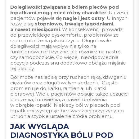
Dolegliwości związane z bólem pleców pod
łopatkami mogą mieć różny charakter
. U części
pacjentów pojawia się
nagle i jest ostry
. U innych
rozwija się
stopniowo, trwając tygodniami,
a nawet miesiącami
. W konsekwencji prowadzi
do przewlekłego dyskomfortu, problemów ze
snem i obniżenia jakości życia. Długotrwałe
dolegliwości mają wpływ nie tylko na
funkcjonowanie fizyczne, ale również na nastrój
czy samopoczucie. Co więcej, nieodpowiednia
pozycja podczas snu dodatkowo obciąża mięśnie
tej okolicy.
Ból może nasilać się przy ruchach ręką, dźwiganiu
ciężarów oraz długotrwałym siedzeniu. Często
promieniuje do karku, ramienia lub klatki
piersiowej. Wielu pacjentów opisuje także uczucie
pieczenia, mrowienia, a nawet drętwienia
w obrębie łopatki. Niekiedy ból w plecach pod
łopatkami występuje bez wyraźnej przyczyny, co
utrudnia szybkie ustalenie źródła problemu.
JAK WYGLĄDA
DIAGNOSTYKA BÓLU POD