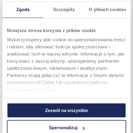
2.
Jak odróżnić ból mięśniowy
Zgoda
Szczegóły
O plikach cookies
od neurologicznego?
Niniejsza strona korzysta z plików cookie
3.
Czy długie siedzenie przy
biurku może być przyczyną
Wykorzystujemy pliki cookie do spersonalizowania treści
bólu?
i reklam, aby oferować funkcje społecznościowe i
analizować ruch w naszej witrynie. Informacje o tym, jak
4.
Czy domowe metody
korzystasz z naszej witryny, udostępniamy partnerom
wystarczą?
społecznościowym, reklamowym i analitycznym.
Partnerzy mogą połączyć te informacje z innymi danymi
otrzymanymi od Ciebie lub uzyskanymi podczas
5.
Jak reagować na ból po
urazie?
korzystania z ich usług.
Zezwól na wszystkie
BÓL ŁOPATKI –
Spersonalizuj