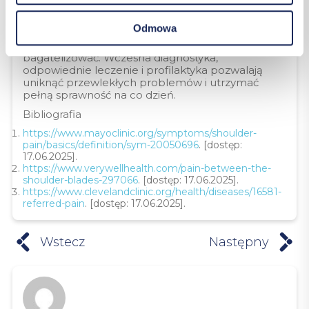
PODSUMOWANIE
Odmowa
Bóle pleców pod łopatkami nie zawsze oznaczają
poważną chorobę, ale nigdy nie należy ich
bagatelizować. Wczesna diagnostyka,
odpowiednie leczenie i profilaktyka pozwalają
uniknąć przewlekłych problemów i utrzymać
pełną sprawność na co dzień.
Bibliografia
https://www.mayoclinic.org/symptoms/shoulder-
pain/basics/definition/sym-20050696
. [dostęp:
17.06.2025].
https://www.verywellhealth.com/pain-between-the-
shoulder-blades-297066
. [dostęp: 17.06.2025].
https://www.clevelandclinic.org/health/diseases/16581-
referred-pain
. [dostęp: 17.06.2025].
Wstecz
Następny