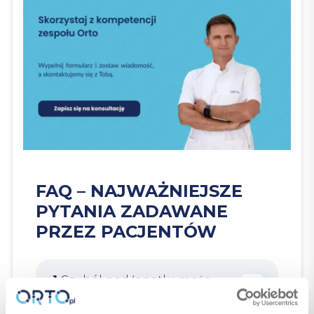
FAQ – NAJWAŻNIEJSZE
PYTANIA ZADAWANE
PRZEZ PACJENTÓW
1.
Czy ból pod łopatką może
oznaczać zawał?