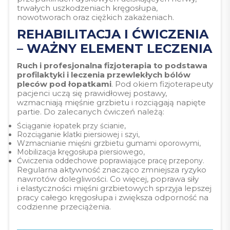
trwałych uszkodzeniach kręgosłupa,
nowotworach oraz ciężkich zakażeniach.
REHABILITACJA I ĆWICZENIA
– WAŻNY ELEMENT LECZENIA
Ruch i profesjonalna fizjoterapia to podstawa
profilaktyki i leczenia przewlekłych bólów
pleców pod łopatkami
. Pod okiem fizjoterapeuty
pacjenci uczą się prawidłowej postawy,
wzmacniają mięśnie grzbietu i rozciągają napięte
partie. Do zalecanych ćwiczeń należą:
Ściąganie łopatek przy ścianie,
Rozciąganie klatki piersiowej i szyi,
Wzmacnianie mięśni grzbietu gumami oporowymi,
Mobilizacja kręgosłupa piersiowego,
Ćwiczenia oddechowe poprawiające pracę przepony.
Regularna aktywność znacząco zmniejsza ryzyko
nawrotów dolegliwości. Co więcej, poprawa siły
i elastyczności mięśni grzbietowych sprzyja lepszej
pracy całego kręgosłupa i zwiększa odporność na
codzienne przeciążenia.