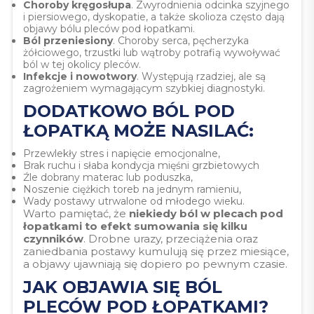
Choroby kręgosłupa
. Zwyrodnienia odcinka szyjnego
i piersiowego, dyskopatie, a także skolioza często dają
objawy bólu pleców pod łopatkami.
Ból przeniesiony
. Choroby serca, pęcherzyka
żółciowego, trzustki lub wątroby potrafią wywoływać
ból w tej okolicy pleców.
Infekcje i nowotwory
. Występują rzadziej, ale są
zagrożeniem wymagającym szybkiej diagnostyki.
DODATKOWO BÓL POD
ŁOPATKĄ MOŻE NASILAĆ:
Przewlekły stres i napięcie emocjonalne,
Brak ruchu i słaba kondycja mięśni grzbietowych
Źle dobrany materac lub poduszka,
Noszenie ciężkich toreb na jednym ramieniu,
Wady postawy utrwalone od młodego wieku.
Warto pamiętać, że
niekiedy ból w plecach pod
łopatkami to efekt sumowania się kilku
czynników
. Drobne urazy, przeciążenia oraz
zaniedbania postawy kumulują się przez miesiące,
a objawy ujawniają się dopiero po pewnym czasie.
JAK OBJAWIA SIĘ BÓL
PLECÓW POD ŁOPATKAMI?