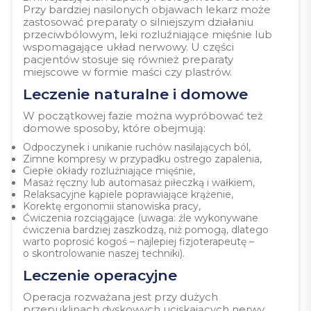
Przy bardziej nasilonych objawach lekarz może
zastosować preparaty o silniejszym działaniu
przeciwbólowym, leki rozluźniające mięśnie lub
wspomagające układ nerwowy. U części
pacjentów stosuje się również preparaty
miejscowe w formie maści czy plastrów.
Leczenie naturalne i domowe
W początkowej fazie można wypróbować też
domowe sposoby, które obejmują:
Odpoczynek i unikanie ruchów nasilających ból,
Zimne kompresy w przypadku ostrego zapalenia,
Ciepłe okłady rozluźniające mięśnie,
Masaż ręczny lub automasaż piłeczką i wałkiem,
Relaksacyjne kąpiele poprawiające krążenie,
Korektę ergonomii stanowiska pracy,
Ćwiczenia rozciągające (uwaga: źle wykonywane
ćwiczenia bardziej zaszkodzą, niż pomogą, dlatego
warto poprosić kogoś – najlepiej fizjoterapeutę –
o skontrolowanie naszej techniki).
Leczenie operacyjne
Operacja rozważana jest przy dużych
przepuklinach dyskowych uciskających nerwy,