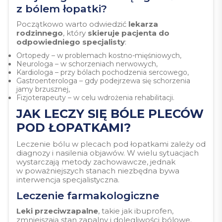
z bólem łopatki?
Początkowo warto odwiedzić
lekarza
rodzinnego
, który
skieruje pacjenta do
odpowiedniego specjalisty
:
Ortopedy – w problemach kostno-mięśniowych,
Neurologa – w schorzeniach nerwowych,
Kardiologa – przy bólach pochodzenia sercowego,
Gastroenterologa – gdy podejrzewa się schorzenia
jamy brzusznej,
Fizjoterapeuty – w celu wdrożenia rehabilitacji.
JAK LECZY SIĘ BÓLE PLECÓW
POD ŁOPATKAMI?
Leczenie bólu w plecach pod łopatkami zależy od
diagnozy i nasilenia objawów. W wielu sytuacjach
wystarczają metody zachowawcze, jednak
w poważniejszych stanach niezbędna bywa
interwencja specjalistyczna.
Leczenie farmakologiczne
Leki przeciwzapalne
, takie jak ibuprofen,
zmniejszają stan zapalny i dolegliwości bólowe.