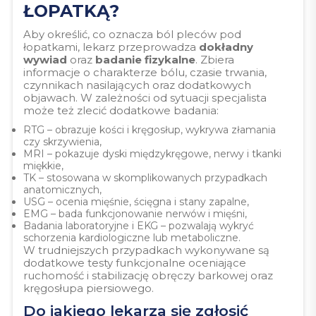
ŁOPATKĄ?
Aby określić, co oznacza ból pleców pod
łopatkami, lekarz przeprowadza
dokładny
wywiad
oraz
badanie fizykalne
. Zbiera
informacje o charakterze bólu, czasie trwania,
czynnikach nasilających oraz dodatkowych
objawach. W zależności od sytuacji specjalista
może też zlecić dodatkowe badania:
RTG – obrazuje kości i kręgosłup, wykrywa złamania
czy skrzywienia,
MRI – pokazuje dyski międzykręgowe, nerwy i tkanki
miękkie,
TK – stosowana w skomplikowanych przypadkach
anatomicznych,
USG – ocenia mięśnie, ścięgna i stany zapalne,
EMG – bada funkcjonowanie nerwów i mięśni,
Badania laboratoryjne i EKG – pozwalają wykryć
schorzenia kardiologiczne lub metaboliczne.
W trudniejszych przypadkach wykonywane są
dodatkowe testy funkcjonalne oceniające
ruchomość i stabilizację obręczy barkowej oraz
kręgosłupa piersiowego.
Do jakiego lekarza się zgłosić