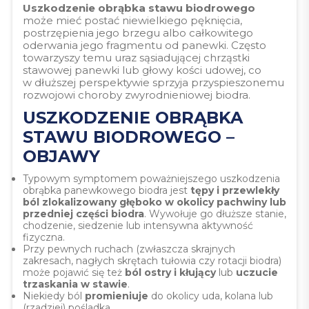
Uszkodzenie obrąbka stawu biodrowego
może mieć postać niewielkiego pęknięcia,
postrzępienia jego brzegu albo całkowitego
oderwania jego fragmentu od panewki. Często
towarzyszy temu uraz sąsiadującej chrząstki
stawowej panewki lub głowy kości udowej, co
w dłuższej perspektywie sprzyja przyspieszonemu
rozwojowi choroby zwyrodnieniowej biodra.
USZKODZENIE OBRĄBKA
STAWU BIODROWEGO –
OBJAWY
Typowym symptomem poważniejszego uszkodzenia
obrąbka panewkowego biodra jest
tępy i przewlekły
ból zlokalizowany głęboko w okolicy pachwiny lub
przedniej części biodra
. Wywołuje go dłuższe stanie,
chodzenie, siedzenie lub intensywna aktywność
fizyczna.
Przy pewnych ruchach (zwłaszcza skrajnych
zakresach, nagłych skrętach tułowia czy rotacji biodra)
może pojawić się też
ból ostry i kłujący
lub
uczucie
trzaskania w stawie
.
Niekiedy ból
promieniuje
do okolicy uda, kolana lub
(rzadziej) pośladka.