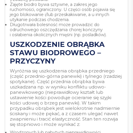
Zajęte biodro bywa sztywne, a zakres jego
ruchomości, ograniczony. U części osób pojawia się
jego blokowanie i/lub przeskakiwanie, a u innych
utykanie podczas chodzenia.
Długotrwała bolesność może prowadzić do
odruchowego oszczędzania chorej kończyny
i osłabienia okolicznych mięśni (np. pośladków).
USZKODZENIE OBRĄBKA
STAWU BIODROWEGO –
PRZYCZYNY
Wyróżnia się uszkodzenia obrąbka przedniego
(część przednio-górna panewki) i tylnego (rzadziej
spotykane). Część przednia obrąbka bywa
uszkadzana np. w wyniku konfliktu udowo-
panewkowego (nieprawidłowy kształt lub
ustawienie kości powoduje ocieranie się szyjki
kości udowej o brzeg panewki). W takim
przypadku obrąbek jest wielokrotnie nadmiernie
ściskany i może pękać, a z czasem ulegać nawet
zwapnieniu i tracić elastyczność. Stan ten rozwija
się stopniowo i może wynikać z:
Wrodzonych lub nabytych nieprawidłowości