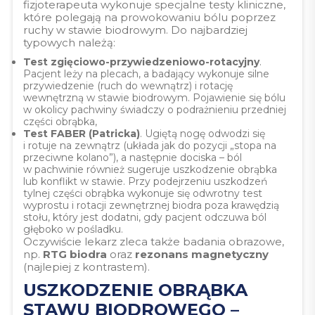
fizjoterapeuta wykonuje specjalne testy kliniczne,
które polegają na prowokowaniu bólu poprzez
ruchy w stawie biodrowym. Do najbardziej
typowych należą:
Test zgięciowo-przywiedzeniowo-rotacyjny
.
Pacjent leży na plecach, a badający wykonuje silne
przywiedzenie (ruch do wewnątrz) i rotację
wewnętrzną w stawie biodrowym. Pojawienie się bólu
w okolicy pachwiny świadczy o podrażnieniu przedniej
części obrąbka,
Test FABER (Patricka)
. Ugiętą nogę odwodzi się
i rotuje na zewnątrz (układa jak do pozycji „stopa na
przeciwne kolano”), a następnie dociska – ból
w pachwinie również sugeruje uszkodzenie obrąbka
lub konflikt w stawie. Przy podejrzeniu uszkodzeń
tylnej części obrąbka wykonuje się odwrotny test
wyprostu i rotacji zewnętrznej biodra poza krawędzią
stołu, który jest dodatni, gdy pacjent odczuwa ból
głęboko w pośladku.
Oczywiście lekarz zleca także badania obrazowe,
np.
RTG biodra
oraz
rezonans magnetyczny
(najlepiej z kontrastem).
USZKODZENIE OBRĄBKA
STAWU BIODROWEGO –