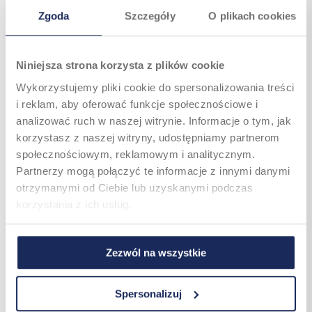
STAWU BIODROWEGO
Zgoda
Szczegóły
O plikach cookies
Zapobieganie uszkodzeniu obrąbka stawu
biodrowego
polega przede wszystkim na
ochronie stawu i utrzymaniu go w dobrej kondycji.
Niniejsza strona korzysta z plików cookie
Najważniejsze zalecenia to:
Wykorzystujemy pliki cookie do spersonalizowania treści
Utrzymuj właściwą masę ciała i zdrowo jedz (warzywa,
chude białko i kwasy omega-3),
i reklam, aby oferować funkcje społecznościowe i
Dbaj o poprawną technikę ćwiczeń, stosuj ochraniacze
analizować ruch w naszej witrynie. Informacje o tym, jak
bioder, jeśli to możliwe, a przede wszystkim
rozgrzewaj się i rozciągaj,
korzystasz z naszej witryny, udostępniamy partnerom
Wzmacniaj mięśnie pośladkowe, uda i tułowia,
społecznościowym, reklamowym i analitycznym.
Unikaj palenia tytoniu, bo to może spowalniać gojenie
Partnerzy mogą połączyć te informacje z innymi danymi
mikrouszkodzeń w chrząstkach.
otrzymanymi od Ciebie lub uzyskanymi podczas
USZKODZONY OBRĄBEK
korzystania z ich usług.
STAWU BIODROWEGO –
PODSUMOWANIE
Zezwól na wszystkie
Uszkodzenie obrąbka stawu biodrowego to
stosunkowo częsta przyczyna bólu i obniżenia
komfortu życia, zwłaszcza u osób aktywnych
fizycznie lub z wadami anatomicznymi stawu.
Spersonalizuj
Jednak w pewnych okolicznościach można go