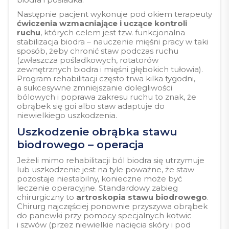
Następnie pacjent wykonuje pod okiem terapeuty
ćwiczenia wzmacniające i uczące kontroli
ruchu
,
których
celem jest tzw. funkcjonalna
stabilizacja biodra – nauczenie mięśni pracy w taki
sposób, żeby chronić staw podczas ruchu
(zwłaszcza pośladkowych, rotatorów
zewnętrznych biodra i mięśni głębokich tułowia).
Program rehabilitacji często trwa kilka tygodni,
a sukcesywne zmniejszanie dolegliwości
bólowych i poprawa zakresu ruchu to znak, że
obrąbek się goi albo staw adaptuje do
niewielkiego uszkodzenia.
Uszkodzenie obrąbka stawu
biodrowego – operacja
Jeżeli mimo rehabilitacji ból biodra się utrzymuje
lub uszkodzenie jest na tyle poważne, że staw
pozostaje niestabilny, konieczne może być
leczenie operacyjne. Standardowy zabieg
chirurgiczny to
artroskopia stawu biodrowego
.
Chirurg najczęściej ponownie przyszywa obrąbek
do panewki przy pomocy specjalnych kotwic
i szwów (przez niewielkie nacięcia skóry i pod