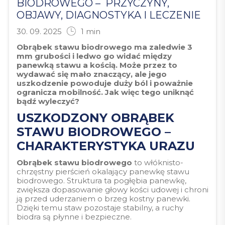
BIODROWEGO – PRZYCZYNY,
OBJAWY, DIAGNOSTYKA I LECZENIE
30. 09. 2025
1
min
Obrąbek stawu biodrowego ma zaledwie 3
mm grubości i ledwo go widać między
panewką stawu a kością. Może przez to
wydawać się mało znaczący, ale jego
uszkodzenie powoduje duży ból i poważnie
ogranicza mobilność. Jak więc tego uniknąć
bądź wyleczyć?
USZKODZONY OBRĄBEK
STAWU BIODROWEGO –
CHARAKTERYSTYKA URAZU
Obrąbek stawu biodrowego
to włóknisto-
chrzęstny pierścień okalający panewkę stawu
biodrowego. Struktura ta pogłębia panewkę,
zwiększa dopasowanie głowy kości udowej i chroni
ją przed uderzaniem o brzeg kostny panewki.
Dzięki temu staw pozostaje stabilny, a ruchy
biodra są płynne i bezpieczne.