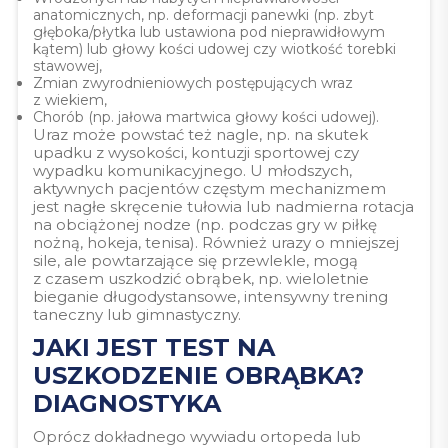
anatomicznych, np. deformacji panewki (np. zbyt
głęboka/płytka lub ustawiona pod nieprawidłowym
kątem) lub głowy kości udowej czy wiotkość torebki
stawowej,
Zmian zwyrodnieniowych postępujących wraz
z wiekiem,
Chorób (np. jałowa martwica głowy kości udowej).
Uraz może powstać też nagle, np. na skutek
upadku z wysokości, kontuzji sportowej czy
wypadku komunikacyjnego. U młodszych,
aktywnych pacjentów częstym mechanizmem
jest nagłe skręcenie tułowia lub nadmierna rotacja
na obciążonej nodze (np. podczas gry w piłkę
nożną, hokeja, tenisa). Również urazy o mniejszej
sile, ale powtarzające się przewlekle, mogą
z czasem uszkodzić obrąbek, np. wieloletnie
bieganie długodystansowe, intensywny trening
taneczny lub gimnastyczny.
JAKI JEST TEST NA
USZKODZENIE OBRĄBKA?
DIAGNOSTYKA
Oprócz dokładnego wywiadu
ortopeda lub