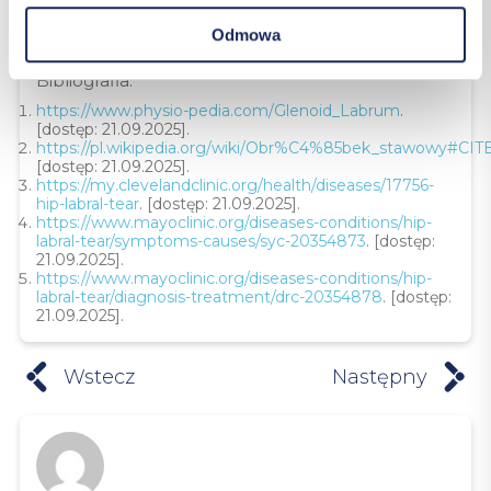
stopniowo zregenerować. Co ciekawe, to nie
operacja, a rehabilitacja w tym pomaga – i o dziwo
Odmowa
– stanowi największe wyzwanie terapeutyczne.
Bibliografia:
https://www.physio-pedia.com/Glenoid_Labrum
.
[dostęp: 21.09.2025].
https://pl.wikipedia.org/wiki/Obr%C4%85bek_stawowy#C
[dostęp: 21.09.2025].
https://my.clevelandclinic.org/health/diseases/17756-
hip-labral-tear
. [dostęp: 21.09.2025].
https://www.mayoclinic.org/diseases-conditions/hip-
labral-tear/symptoms-causes/syc-20354873
. [dostęp:
21.09.2025].
https://www.mayoclinic.org/diseases-conditions/hip-
labral-tear/diagnosis-treatment/drc-20354878
. [dostęp:
21.09.2025].
Wstecz
Następny