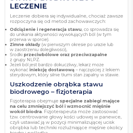
LECZENIE
Leczenie dobiera się indywidualne, chociaż zawsze
rozpoczyna się od metod zachowawczych:
Odciążenie i regeneracja stawu
,
co sprowadza się
do unikania aktywności wywołujących ból (w tym
przerwa w sporcie).
Zimne okłady
(w pierwszym okresie po urazie lub
w zaostrzeniu dolegliwości),
Środki
przeciwbólowe oraz przeciwzapalne
z grupy NLPZ.
Jeżeli ból jest bardzo dokuczliwy, lekarz może
wykonać
iniekcję dostawową
– najczęściej z lekiem
sterydowym, który silnie tłumi stan zapalny w stawie.
Uszkodzenie obrąbka stawu
biodrowego – fizjoterapia
Fizjoterapia obejmuje
specjalne zabiegi mające
na celu zmniejszyć ból i wzmocnić mięśnie
wokół biodra
. Fizjoterapeuta może zastosować
tzw. centrowanie głowy kości udowej w panewce,
czyli ustawiać ją w pozycji minimalizującej ucisk
obrąbka lub techniki rozluźniające mięśnie okolicy
biodra i pośladka.