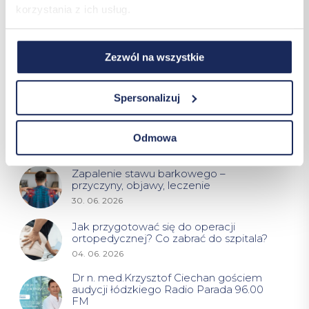
korzystania z ich usług.
CZYTAJ DALEJ
Zezwól na wszystkie
Ostatnie wpisy
Spersonalizuj
Przykurcz Dupuytrena – przyczyny,
objawy, leczenie
Odmowa
30. 07. 2026
Zapalenie stawu barkowego –
przyczyny, objawy, leczenie
30. 06. 2026
Jak przygotować się do operacji
ortopedycznej? Co zabrać do szpitala?
04. 06. 2026
Dr n. med.Krzysztof Ciechan gościem
audycji łódzkiego Radio Parada 96.00
FM