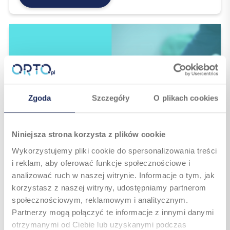
Zgoda
Szczegóły
O plikach cookies
Niniejsza strona korzysta z plików cookie
Wykorzystujemy pliki cookie do spersonalizowania treści
Artroskopia kolana – co to jest, kiedy jest
i reklam, aby oferować funkcje społecznościowe i
wykonywana i w jakich sytuacjach?
analizować ruch w naszej witrynie. Informacje o tym, jak
19. 01. 2024
5
min
korzystasz z naszej witryny, udostępniamy partnerom
Artroskopia kolana - co to jest, kiedy jest
społecznościowym, reklamowym i analitycznym.
wykonywana i w jakich sytuacjach? Przeczytasz na
Partnerzy mogą połączyć te informacje z innymi danymi
naszym blogu i uzyskasz pomoc medyczną.
otrzymanymi od Ciebie lub uzyskanymi podczas