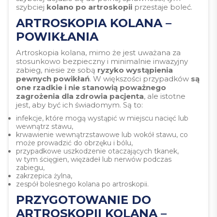
szybciej
kolano po artroskopii
przestaje boleć.
ARTROSKOPIA KOLANA –
POWIKŁANIA
Artroskopia kolana, mimo że jest uważana za
stosunkowo bezpieczny i minimalnie inwazyjny
zabieg, niesie ze sobą
ryzyko wystąpienia
pewnych powikłań
. W większości przypadków
są
one rzadkie i nie stanowią poważnego
zagrożenia dla zdrowia pacjenta
, ale istotne
jest, aby być ich świadomym. Są to:
infekcje, które mogą wystąpić w miejscu nacięć lub
wewnątrz stawu,
krwawienie wewnątrzstawowe lub wokół stawu, co
może prowadzić do obrzęku i bólu,
przypadkowe uszkodzenie otaczających tkanek,
w tym ścięgien, więzadeł lub nerwów podczas
zabiegu,
zakrzepica żylna,
zespół bolesnego kolana po artroskopii.
PRZYGOTOWANIE DO
ARTROSKOPII KOLANA –