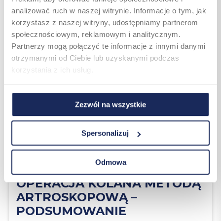
zaleceń lekarza i fizjoterapeuty zarówno
analizować ruch w naszej witrynie. Informacje o tym, jak
w zakresie odpoczynku, jak i wykonywania
korzystasz z naszej witryny, udostępniamy partnerom
ćwiczeń rehabilitacyjnych. Należy unikać
nadmiernego obciążenia operowanego kolana
społecznościowym, reklamowym i analitycznym.
w początkowej fazie rekonwalescencji.
Partnerzy mogą połączyć te informacje z innymi danymi
otrzymanymi od Ciebie lub uzyskanymi podczas
korzystania z ich usług.
Zezwól na wszystkie
Spersonalizuj
Odmowa
OPERACJA KOLANA METODĄ
ARTROSKOPOWĄ –
PODSUMOWANIE