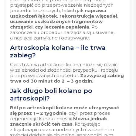
przystąpić do przeprowadzenia niezbędnych
procedur leczniczych, takich jak
naprawa
uszkodzeń łąkotek, rekonstrukcja więzadeł,
usuwanie uszkodzonych fragmentów
chrząstki, czy leczenie zapalenia
. Po
zakończeniu procedur narzędzia są usuwane,
a nacięcia zamykane i opatrywane.
Artroskopia kolana – ile trwa
zabieg?
Czas trwania artroskopii kolana może się różnić
w zależności od złożoności przypadku i rodzaju
przeprowadzanych procedur.
Zazwyczaj zabieg
trwa od 30 minut do 2 – 3 godzin.
Jak długo boli kolano po
artroskopii?
Ból po artroskopii kolana
może utrzymywać
się przez 1 – 2 tygodnie
, czyli przez proces
regeneracji tkanek i mięśni.
Można jednak
znacznie skrócić ten czas
, korzystając
z fizjoterapii oraz samodzielnych ćwiczeń – im
szybciej dojdzie się do pełnej sprawności, tym