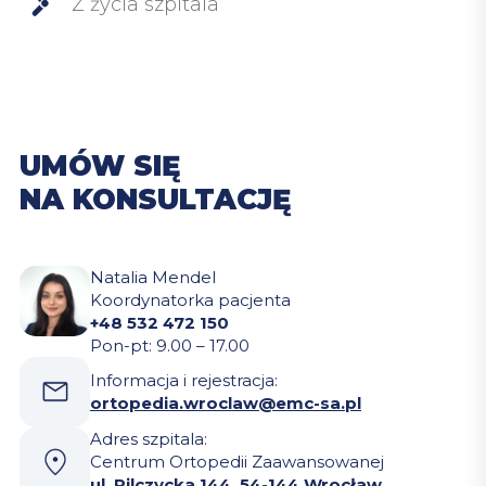
Z życia szpitala
UMÓW SIĘ
NA KONSULTACJĘ
Natalia Mendel
Koordynatorka pacjenta
+48 532 472 150
Pon-pt: 9.00 – 17.00
Informacja i rejestracja:
ortopedia.wroclaw@emc-sa.pl
Adres szpitala:
Centrum Ortopedii Zaawansowanej
ul. Pilczycka 144, 54-144 Wrocław