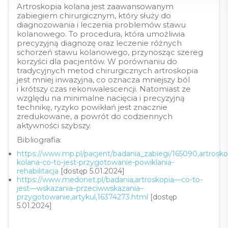
Artroskopia kolana jest zaawansowanym
zabiegiem chirurgicznym, który służy do
diagnozowania i leczenia problemów stawu
kolanowego. To procedura, która umożliwia
precyzyjną diagnozę oraz leczenie różnych
schorzeń stawu kolanowego, przynosząc szereg
korzyści dla pacjentów. W porównaniu do
tradycyjnych metod chirurgicznych artroskopia
jest mniej inwazyjna, co oznacza mniejszy ból
i krótszy czas rekonwalescencji. Natomiast ze
względu na minimalne nacięcia i precyzyjną
technikę, ryzyko powikłań jest znacznie
zredukowane, a powrót do codziennych
aktywności szybszy.
Bibliografia:
https://www.mp.pl/pacjent/badania_zabiegi/165090,artrosko
kolana-co-to-jest-przygotowanie-powiklania-
rehabilitacja
[dostęp 5.01.2024]
https://www.medonet.pl/badania,artroskopia—co-to-
jest—wskazania–przeciwwskazania–
przygotowanie,artykul,16374273.html
[dostęp
5.01.2024]