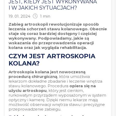
JEST, KIEDY JEST WYKONYWANA
I W JAKICH SYTUACJACH?
19. 01. 2024
1
min
Zabieg artroskopii rewolucjonizuje sposób
leczenia schorzeń stawu kolanowego. Obecnie
staje się coraz bardziej dostępny i częściej
wykonywany. Podpowiadamy, jakie są
wskazania do przeprowadzenia operacji
kolana oraz jak wygląda rehabilitacja.
CZYM JEST ARTROSKOPIA
KOLANA?
Artroskopia kolana jest nowoczesną
procedurą chirurgiczną
, która umożliwia
lekarzom dokładne zbadanie i leczenie wnętrza
stawu kolanowego. Procedura
opiera się na
użyciu artroskopu
, który jest cienkim,
rurkowatym przyrządem wyposażonym w system
optyczny i kamerę. Dzięki niemu lekarze mają
możliwość obserwacji wnętrza stawu i precyzyjne
przeprowadzenie zabiegu.