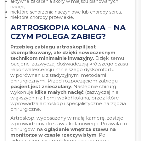
aktywne zakażenia skóry w miejscu planowanych
nacięć,
niektóre schorzenia naczyniowe lub choroby serca,
niektóre choroby przewlekłe.
ARTROSKOPIA KOLANA – NA
CZYM POLEGA ZABIEG?
Przebieg zabiegu artroskopii jest
skomplikowany, ale dzięki nowoczesnym
technikom minimalnie inwazyjny.
Dzięki temu
pacjenci zazwyczaj doświadczają krótszego czasu
rekonwalescencji i mniejszego dyskomfortu
w porównaniu z tradycyjnymi metodami
chirurgicznymi. Przed rozpoczęciem zabiegu
pacjent jest znieczulany
. Następnie chirurg
wykonuje
kilka małych nacięć
(zazwyczaj nie
większych niż 1 cm) wokół kolana, przez które
wprowadza artroskop i specjalistyczne narzędzia
chirurgiczne.
Artroskop, wyposażony w małą kamerę, zostaje
wprowadzony do stawu kolanowego. Pozwala to
chirurgowi na
oglądanie wnętrza stawu na
monitorze w czasie rzeczywistym
. Po
zidentyfikowaniu problemu chirurg może