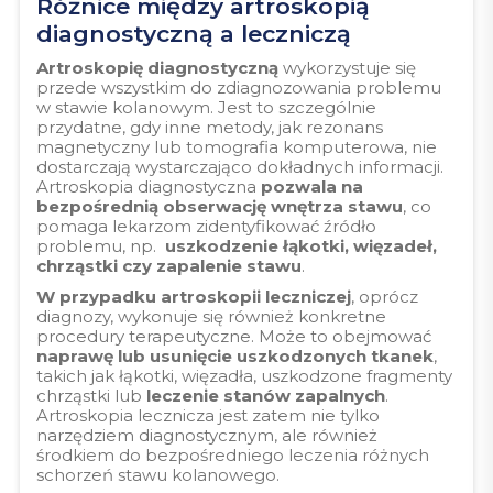
Różnice między artroskopią
diagnostyczną a leczniczą
Artroskopię diagnostyczną
wykorzystuje się
przede wszystkim do zdiagnozowania problemu
w stawie kolanowym. Jest to szczególnie
przydatne, gdy inne metody, jak rezonans
magnetyczny lub tomografia komputerowa, nie
dostarczają wystarczająco dokładnych informacji.
Artroskopia diagnostyczna
pozwala na
bezpośrednią obserwację wnętrza stawu
, co
pomaga lekarzom zidentyfikować źródło
problemu, np.
uszkodzenie łąkotki, więzadeł,
chrząstki czy zapalenie stawu
.
W przypadku artroskopii leczniczej
, oprócz
diagnozy, wykonuje się również konkretne
procedury terapeutyczne. Może to obejmować
naprawę lub usunięcie uszkodzonych tkanek
,
takich jak łąkotki, więzadła, uszkodzone fragmenty
chrząstki lub
leczenie stanów zapalnych
.
Artroskopia lecznicza jest zatem nie tylko
narzędziem diagnostycznym, ale również
środkiem do bezpośredniego leczenia różnych
schorzeń stawu kolanowego.