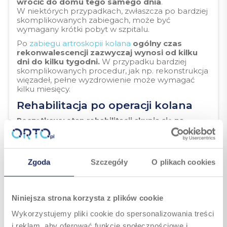
wrócić do domu tego samego dnia
.
W niektórych przypadkach, zwłaszcza po bardziej
skomplikowanych zabiegach, może być
wymagany krótki pobyt w szpitalu.
Po
zabiegu artroskopii kolana
ogólny czas
rekonwalescencji zazwyczaj wynosi od kilku
dni do kilku tygodni.
W przypadku bardziej
skomplikowanych procedur, jak np. rekonstrukcja
więzadeł, pełne wyzdrowienie może wymagać
kilku miesięcy.
Rehabilitacja po operacji kolana
Początkowy etap rehabilitacji skupia się na
zmniejszeniu bólu i obrzęku, poprawie zakresu
ruchu w kolanie oraz wzmacnianiu mięśni.
W tym
okresie ważne są ćwiczenia takie jak delikatne zginanie
i prostowanie kolana, podnoszenie nogi czy ćwiczenia
Zgoda
Szczegóły
O plikach cookies
izometryczne mięśni czworogłowych uda.
W miarę poprawy stanu zdrowia, program
rehabilitacyjny staje się bardziej intensywny,
włączając ćwiczenia na siłę, stabilność
Niniejsza strona korzysta z plików cookie
i koordynację.
Mogą to być ćwiczenia z użyciem
gum oporowych, roweru stacjonarnego, a także
Wykorzystujemy pliki cookie do spersonalizowania treści
ćwiczenia równoważne i koordynacyjne.
Bardzo ważne jest, aby ściśle przestrzegać
i reklam, aby oferować funkcje społecznościowe i