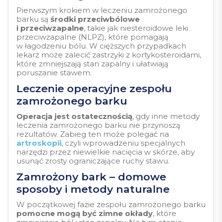
Pierwszym krokiem w leczeniu zamrożonego
barku są
środki przeciwbólowe
i przeciwzapalne
, takie jak niesteroidowe leki
przeciwzapalne (NLPZ), które pomagają
w łagodzeniu bólu. W cięższych przypadkach
lekarz może zalecić zastrzyki z kortykosteroidami,
które zmniejszają stan zapalny i ułatwiają
poruszanie stawem.
Leczenie operacyjne zespołu
zamrożonego barku
Operacja jest ostatecznością
, gdy inne metody
leczenia zamrożonego barku nie przynoszą
rezultatów. Zabieg ten może polegać na
artroskopii
, czyli wprowadzeniu specjalnych
narzędzi przez niewielkie nacięcia w skórze, aby
usunąć zrosty ograniczające ruchy stawu.
Zamrożony bark – domowe
sposoby i metody naturalne
W początkowej fazie zespołu zamrożonego barku
pomocne mogą być zimne okłady
, które