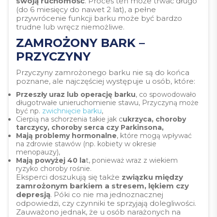
swoją ruchomość
. Proces ten może trwać długo
(do 6 miesięcy do nawet 2 lat), a pełne
przywrócenie funkcji barku może być bardzo
trudne lub wręcz niemożliwe.
ZAMROŻONY BARK –
PRZYCZYNY
Przyczyny zamrożonego barku nie są do końca
poznane, ale najczęściej występuje u osób, które:
Przeszły uraz lub operację barku
, co spowodowało
długotrwałe unieruchomienie stawu, Przyczyną może
być np.
zwichnięcie barku
,
Cierpią na schorzenia takie jak c
ukrzyca, choroby
tarczycy, choroby serca czy Parkinsona,
Mają problemy hormonalne
, które mogą wpływać
na zdrowie stawów (np. kobiety w okresie
menopauzy),
Mają powyżej 40 la
t, ponieważ wraz z wiekiem
ryzyko choroby rośnie.
Eksperci doszukują się także
związku między
zamrożonym barkiem a stresem, lękiem czy
depresją
. Póki co nie ma jednoznacznej
odpowiedzi, czy czynniki te sprzyjają dolegliwości.
Zauważono jednak, że u osób narażonych na