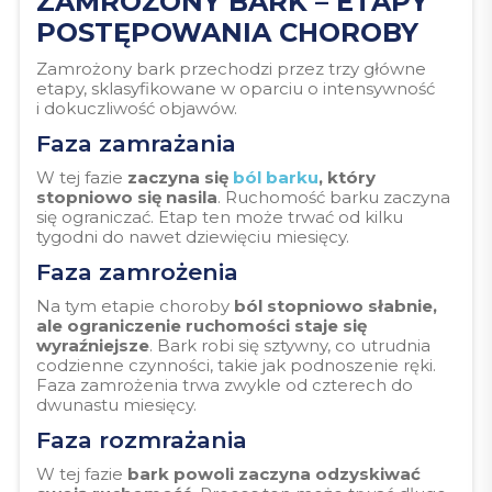
ZAMROŻONY BARK – ETAPY
POSTĘPOWANIA CHOROBY
Zamrożony bark przechodzi przez trzy główne
etapy, sklasyfikowane w oparciu o intensywność
i dokuczliwość objawów.
Faza zamrażania
W tej fazie
zaczyna się
ból barku
, który
stopniowo się nasila
. Ruchomość barku zaczyna
się ograniczać. Etap ten może trwać od kilku
tygodni do nawet dziewięciu miesięcy.
Faza zamrożenia
Na tym etapie choroby
ból stopniowo słabnie,
ale ograniczenie ruchomości staje się
wyraźniejsze
. Bark robi się sztywny, co utrudnia
codzienne czynności, takie jak podnoszenie ręki.
Faza zamrożenia trwa zwykle od czterech do
dwunastu miesięcy.
Faza rozmrażania
W tej fazie
bark powoli zaczyna odzyskiwać