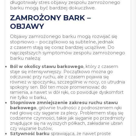
długotrwały stres objawy zespołu zamrożonego
barku mogą być bardziej dokuczliwe.
ZAMROŻONY BARK –
OBJAWY
Objawy zamrożonego barku mogą rozwijać się
stopniowo – początkowo są subtelne, jednak
z czasem stają się coraz bardziej uciążliwe. Do
najczęstszych symptomów zespołu zamrożonego
barku należą:
Ból w okolicy stawu barkowego
, który z czasem
staje się intensywniejszy. Początkowo można go
odczuwać przy ruchu, ale z czasem pojawia się
również w spoczynku, szczególnie w nocy, co utrudnia
spokojny sen. Ból ten może promieniować do
ramienia, a nawet w dół ręki, co powoduje dyskomfort
nie tylko w barku,
Stopniowe zmniejszenie zakresu ruchu stawu
barkowego
, głównie trudności z podnoszeniem ręki
nad głowę czy sięganie za plecy. Problemem stają się
codzienne czynności, takie jak sięganie po przedmioty
znajdujące się na wyższych półkach, zakładanie ubrań
czy wiązanie butów,
Sztywność
barku
sprawiająca, że nawet proste