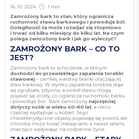
16. 10. 2024
1
min
Zamrożony bark to stan, który ogranicza
ruchomość stawu barkowego i powoduje ból.
Dolegliwość ta może rozwijać się stopniowo
i trwać od kilku miesięcy do kilku lat. Na czym
polega zamrożony bark i jak go wyleczyć?
ZAMROŻONY BARK – CO TO
JEST?
Zamrożony bark to schorzenie, w którym
dochodzi do przewlekłego zapalenia torebki
stawowej
– cienkiej warstwy tkanki otaczającej
staw barkowy. W wyniku zapalenia torebka staje
się zgrubiała, sztywna, a wokół stawu mogą
pojawić się zrosty, co ogranicza ruchomość barku
i powoduje ból. Bark zamrożony
najczęściej
dotyczy osób w wieku 40–60 lat
, a nieco
częściej występuje u kobiet. Jego
charakterystyczne objawy pojawiają się powoli, ale
choroba może trwać miesiącami, a nawet latami,
znacząco wpływając na codzienne życie.