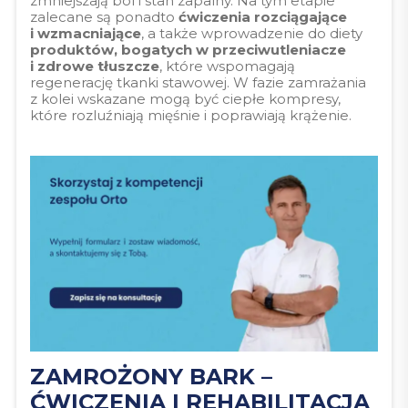
zmniejszają ból i stan zapalny. Na tym etapie
zalecane są ponadto
ćwiczenia rozciągające
i wzmacniające
, a także wprowadzenie do diety
produktów, bogatych w przeciwutleniacze
i zdrowe tłuszcze
, które wspomagają
regenerację tkanki stawowej. W fazie zamrażania
z kolei wskazane mogą być ciepłe kompresy,
które rozluźniają mięśnie i poprawiają krążenie.
ZAMROŻONY BARK –
ĆWICZENIA I REHABILITACJA