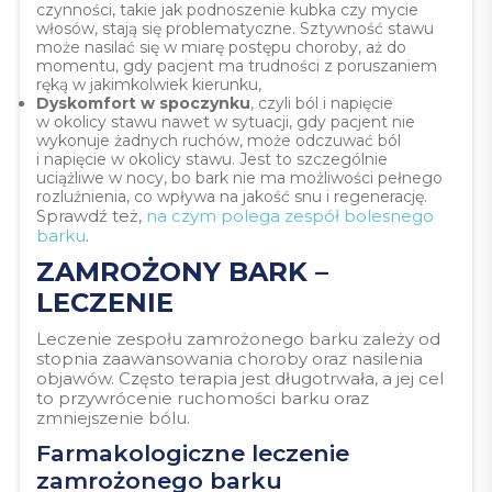
czynności, takie jak podnoszenie kubka czy mycie
włosów, stają się problematyczne. Sztywność stawu
może nasilać się w miarę postępu choroby, aż do
momentu, gdy pacjent ma trudności z poruszaniem
ręką w jakimkolwiek kierunku,
Dyskomfort w spoczynku
, czyli ból i napięcie
w okolicy stawu nawet w sytuacji, gdy pacjent nie
wykonuje żadnych ruchów, może odczuwać ból
i napięcie w okolicy stawu. Jest to szczególnie
uciążliwe w nocy, bo bark nie ma możliwości pełnego
rozluźnienia, co wpływa na jakość snu i regenerację.
Sprawdź też,
na czym polega zespół bolesnego
barku
.
ZAMROŻONY BARK –
LECZENIE
Leczenie zespołu zamrożonego barku zależy od
stopnia zaawansowania choroby oraz nasilenia
objawów. Często terapia jest długotrwała, a jej cel
to przywrócenie ruchomości barku oraz
zmniejszenie bólu.
Farmakologiczne leczenie
zamrożonego barku