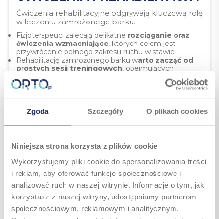
Ćwiczenia rehabilitacyjne odgrywają kluczową rolę
w leczeniu zamrożonego barku.
Fizjoterapeuci zalecają delikatne
rozciąganie oraz
ćwiczenia wzmacniające
, których celem jest
przywrócenie pełnego zakresu ruchu w stawie.
Rehabilitację zamrożonego barku w
arto zacząć od
prostych sesji treningowych
, obejmujących
wymachy ramionami, unoszenie ramion, rotację
barków.
Ważne, aby
ćwiczenia były wykonywane regularnie
i zgodnie z zaleceniami specjalisty, aby uniknąć
nadmiernego obciążenia barku.
Zgoda
Szczegóły
O plikach cookies
W niektórych przypadkach pomocne mogą być
terapie wspomagające, takie jak t
erapia
manualna, kinezyterapia czy masaż
terapeutyczny
.
Niniejsza strona korzysta z plików cookie
JAK RADZIĆ SOBIE
Wykorzystujemy pliki cookie do spersonalizowania treści
Z ZAMROŻONYM BARKIEM?
i reklam, aby oferować funkcje społecznościowe i
analizować ruch w naszej witrynie. Informacje o tym, jak
PODSUMOWANIE
korzystasz z naszej witryny, udostępniamy partnerom
Zamrożony bark to uciążliwe schorzenie, które
społecznościowym, reklamowym i analitycznym.
może znacząco wpływać na codzienne życie.